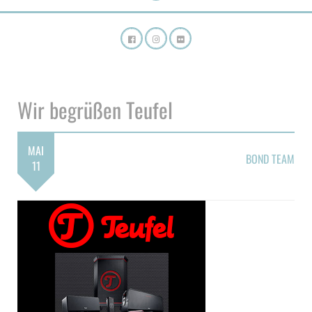
Wir begrüßen Teufel
MAI
BOND TEAM
11