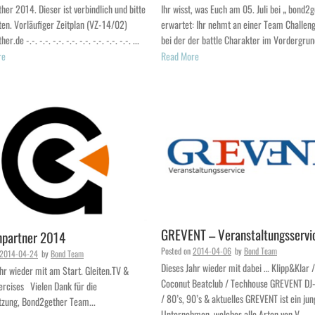
er 2014. Dieser ist verbindlich und bitte
Ihr wisst, was Euch am 05. Juli bei „ bond2
ten. Vorläufiger Zeitplan (VZ-14/02)
erwartet: Ihr nehmt an einer Team Challenge
r.de -.-. -.-. -.-. -.-. -.-. -.-. -.-. -.-. ...
bei der der battle Charakter im Vordergrund
re
Read More
GREVENT – Veranstaltungsservi
npartner 2014
Posted on
2014-04-06
by
Bond Team
2014-04-24
by
Bond Team
Dieses Jahr wieder mit dabei … Klipp&Klar /
hr wieder mit am Start. Gleiten.TV &
Coconut Beatclub / Techhouse GREVENT D
ercises Vielen Dank für die
/ 80’s, 90’s & aktuelles GREVENT ist ein ju
tzung, Bond2gether Team...
Unternehmen, welches alle Arten von V...