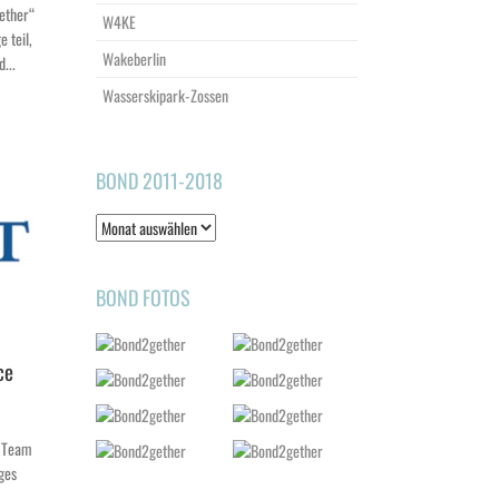
gether“
W4KE
 teil,
Wakeberlin
...
Wasserskipark-Zossen
BOND 2011-2018
Bond
2011-
2018
BOND FOTOS
ce
J-Team
nges