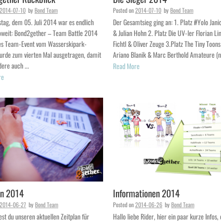
2014-07-10
by
Bond Team
Posted on
2014-07-10
by
Bond Team
ag, dem 05. Juli 2014 war es endlich
Der Gesamtsieg ging an: 1. Platz #Yolo Jani
oweit: Bond2gether – Team Battle 2014
& Julian Hohn 2. Platz Die UV-ler Florian Li
ses Team-Event vom Wasserskipark-
Fichtl & Oliver Zeuge 3.Platz The Tiny Toons
urde zum vierten Mal ausgetragen, damit
Ariano Blanik & Marc Berthold Amateure (n
ere auch ...
Read More
re
an 2014
Informationen 2014
2014-06-27
by
Bond Team
Posted on
2014-06-26
by
Bond Team
est du unseren aktuellen Zeitplan für
Hallo liebe Rider, hier ein paar kurze Infos,