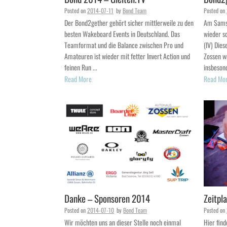
Posted on
2014-07-11
by
Bond Team
Posted on
Der Bond2gether gehört sicher mittlerweile zu den
Am Samst
besten Wakeboard Events in Deutschland. Das
wieder s
Teamformat und die Balance zwischen Pro und
(IV) Die
Amateuren ist wieder mit fetter Invert Action und
Zossen w
feinen Run ...
insbesond
Read More
Read Mo
Danke – Sponsoren 2014
Zeitpl
Posted on
2014-07-10
by
Bond Team
Posted on
Wir möchten uns an dieser Stelle noch einmal
Hier find