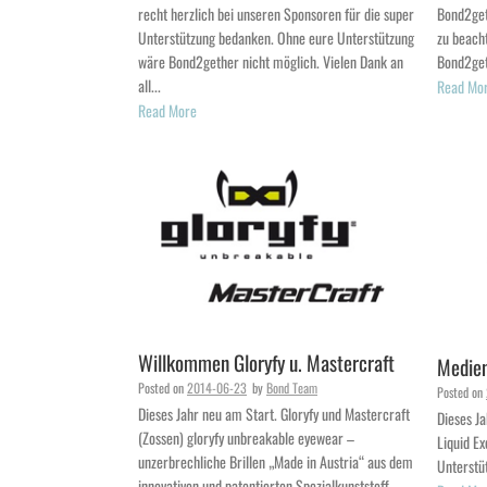
recht herzlich bei unseren Sponsoren für die super
Bond2geth
Unterstützung bedanken. Ohne eure Unterstützung
zu beach
wäre Bond2gether nicht möglich. Vielen Dank an
Bond2gethe
all...
Read Mo
Read More
Willkommen Gloryfy u. Mastercraft
Medie
Posted on
2014-06-23
by
Bond Team
Posted on
Dieses Jahr neu am Start. Gloryfy und Mastercraft
Dieses Ja
(Zossen) gloryfy unbreakable eyewear –
Liquid Ex
unzerbrechliche Brillen „Made in Austria“ aus dem
Unterstü
innovativen und patentierten Spezialkunststoff